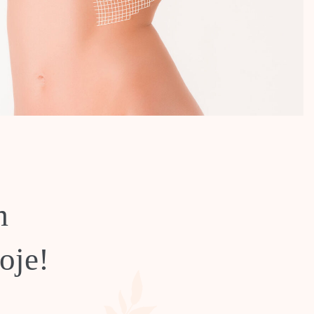
m
oje!