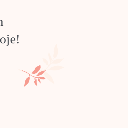
m
oje!